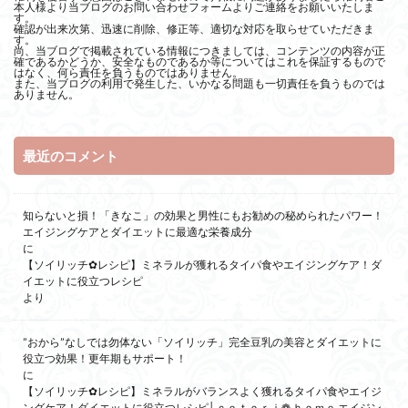
本人様より当ブログのお問い合わせフォームよりご連絡をお願いいたしま
す。
確認が出来次第、迅速に削除、修正等、適切な対応を取らせていただきま
す。
尚、当ブログで掲載されている情報につきましては、コンテンツの内容が正
確であるかどうか、安全なものであるか等についてはこれを保証するもので
はなく、何ら責任を負うものではありません。
また、当ブログの利用で発生した、いかなる問題も一切責任を負うものでは
ありません。
最近のコメント
知らないと損！「きなこ」の効果と男性にもお勧めの秘められたパワー！
エイジングケアとダイエットに最適な栄養成分
に
【ソイリッチ✿レシピ】ミネラルが獲れるタイパ食やエイジングケア！ダ
イエットに役立つレシピ
より
”おから”なしでは勿体ない「ソイリッチ」完全豆乳の美容とダイエットに
役立つ効果！更年期もサポート！
に
【ソイリッチ✿レシピ】ミネラルがバランスよく獲れるタイパ食やエイジ
ングケア！ダイエットに役立つレシピ│ｃｏｔｏｒｉ❁ ｈｏｍｅ エイジン