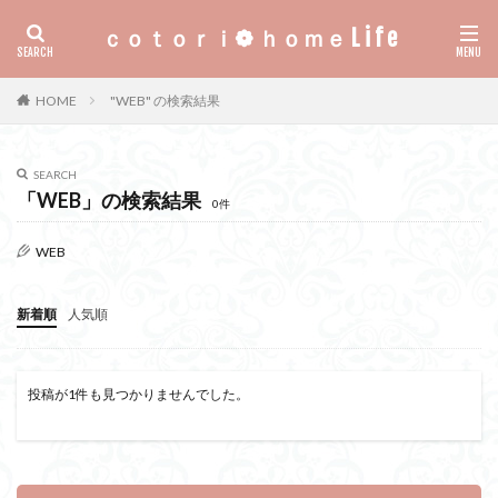
ｃｏｔｏｒｉ❁ ｈｏｍｅ L i f e
HOME
"WEB" の検索結果
SEARCH
「WEB」の検索結果
0件
WEB
新着順
人気順
投稿が1件も見つかりませんでした。