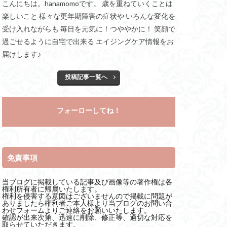
こんにちは。hanamomoです。 歳を重ねていくことは
楽しいこと 様々な更年期障害の症状や いろんな変化を
受け入れながらも 毎日を元気に！つややかに！ 笑顔で
過ごせるように自宅で出来る エイジングケア情報をお
届けします♪
投稿記事一覧へ
フォーローしてね！
免責事項
当ブログに掲載している記事及び画像等の著作権は各
権利所有者に帰属いたします。
権利を侵害する意図はございませんので掲載に問題が
ありましたら権利者ご本人様より当ブログのお問い合
わせフォームよりご連絡をお願いいたします。
確認が出来次第、迅速に削除、修正等、適切な対応を
取らせていただきます。