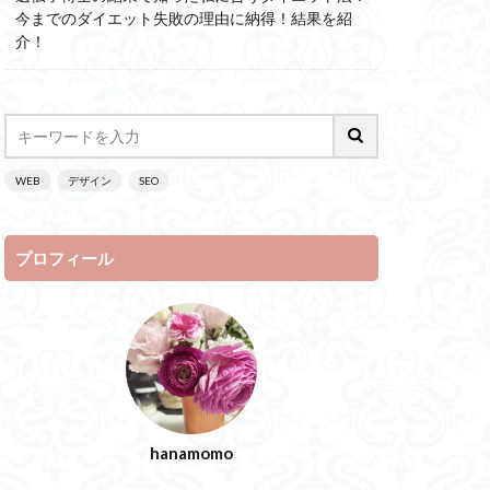
今までのダイエット失敗の理由に納得！結果を紹
介！
WEB
デザイン
SEO
プロフィール
hanamomo