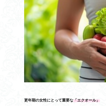
更年期の女性にとって重要な
「エクオール」