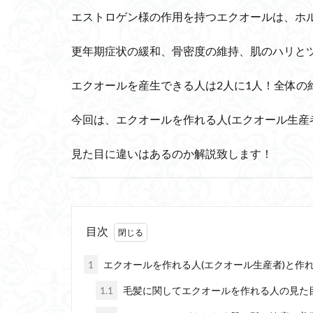
エストロゲン様の作用を持つエクオールは、ホ
更年期症状の緩和、骨密度の維持、肌のハリと
エクオールを産生できる人は2人に1人！全体の
今回は、エクオールを作れる人(エクオール生産
見た目に違いはあるのか解説致します！
目次
1
エクオールを作れる人(エクオール生産者)と作
1.1
毛髪に関してエクオールを作れる人の見た