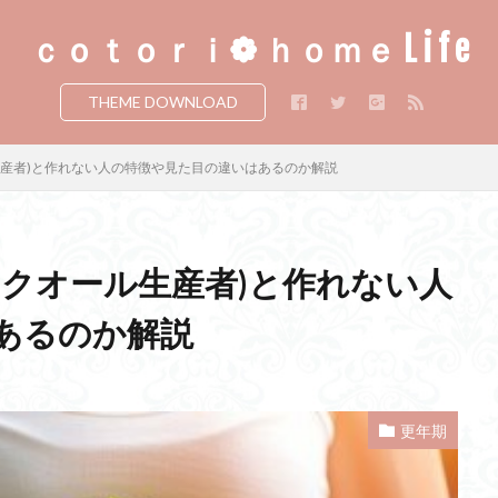
ｃｏｔｏｒｉ❁ ｈｏｍｅ L i f e
THEME DOWNLOAD
生産者)と作れない人の特徴や見た目の違いはあるのか解説
エクオール生産者)と作れない人
あるのか解説
更年期