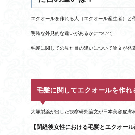
エクオールを作れる人（エクオール産生者）と
明確な外見的な違いがあるかについて
毛髪に関しての見た目の違いについて論文が発
毛髪に関してエクオールを作れ
大塚製薬が出した観察研究論文が日本美容皮膚
【閉経後女性における毛髪とエクオール