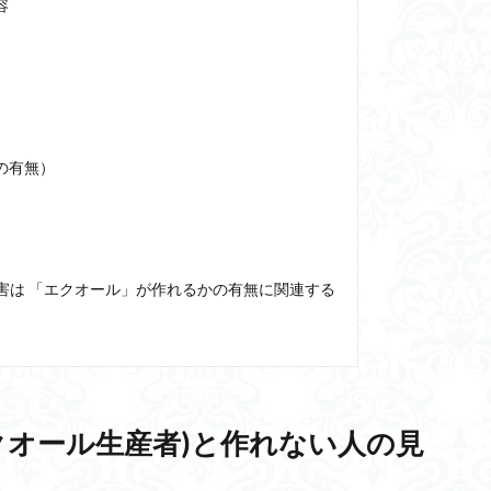
容
の有無）
害は 「エクオール」が作れるかの有無に関連する
クオール生産者)と作れない人の見