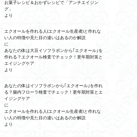
お菓子レシピ＆おかずレシピで「アンチエイジン
グ」
より
エクオールを作れる人(エクオール生産者)と作れな
い人の特徴や見た目の違いはあるのか解説
に
あなたの体は大豆イソフラボンから｢エクオール｣を
作れる？エクオール検査でチェック！更年期対策と
エイジングケア
より
あなたの体はイソフラボンから｢エクオール｣を作れ
る？腸内フローラ検査でチェック！更年期対策とエ
イジングケア
に
エクオールを作れる人(エクオール生産者)と作れな
い人の特徴や見た目の違いはあるのか解説
より