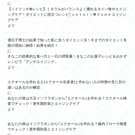
に
【ソイリッチ✿レシピ】ミネラルがバランスよく獲れるタイパ食やエイジ
ングケア！ダイエットに役立つレシピ│ｃｏｔｏｒｉ❁ ｈｏｍｅ エイジン
グケア
より
遺伝子博士の結果で知った私に合うダイエット法！今までのダイエット失
敗の理由に納得！結果を紹介！
に
きなこの効果的な食べ方と一日の摂取量！きなこのお菓子レシピ＆おかず
レシピで「アンチエイジング」
より
エクオールを作れる人(エクオール生産者)と作れない人の特徴や見た目の
違いはあるのか解説
に
あなたの体は大豆イソフラボンから｢エクオール｣を作れる？エクオール検
査でチェック！更年期対策とエイジングケア
より
あなたの体はイソフラボンから｢エクオール｣を作れる？腸内フローラ検査
でチェック！更年期対策とエイジングケア
に