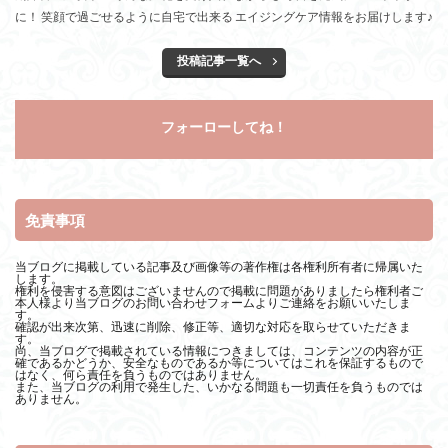
に！ 笑顔で過ごせるように自宅で出来る エイジングケア情報をお届けします♪
投稿記事一覧へ
フォーローしてね！
免責事項
当ブログに掲載している記事及び画像等の著作権は各権利所有者に帰属いた
します。
権利を侵害する意図はございませんので掲載に問題がありましたら権利者ご
本人様より当ブログのお問い合わせフォームよりご連絡をお願いいたしま
す。
確認が出来次第、迅速に削除、修正等、適切な対応を取らせていただきま
す。
尚、当ブログで掲載されている情報につきましては、コンテンツの内容が正
確であるかどうか、安全なものであるか等についてはこれを保証するもので
はなく、何ら責任を負うものではありません。
また、当ブログの利用で発生した、いかなる問題も一切責任を負うものでは
ありません。