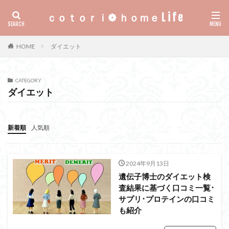
ｃｏｔｏｒｉ❁ ｈｏｍｅ L i f e
HOME
ダイエット
CATEGORY
ダイエット
新着順
人気順
2024年9月13日
遺伝子博士のダイエット検
査結果に基づく口コミ一覧･
サプリ･プロテインの口コミ
も紹介